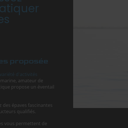
atiquer
es
ues proposée
variété d'activités
-marine, amateur de
tique propose un éventail
z des épaves fascinantes
cteurs qualifiés.
les vous permettent de