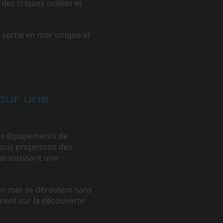
t des criques isolées et
 sortie en mer unique et
our une
des équipements de
 vous proposons des
garantissant une
 en mer se déroulent sans
ment sur la découverte