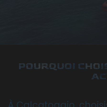
POURQUOI CHOI
AC
À Calcatoggio, choisi