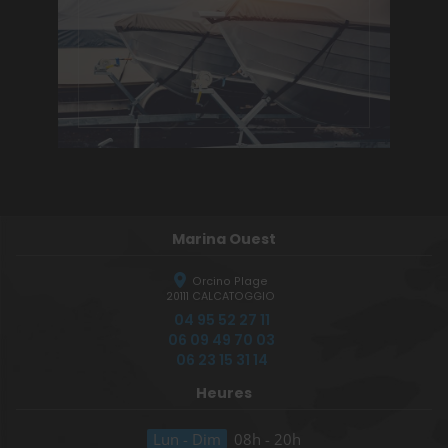
Marina Ouest
Orcino Plage
20111
CALCATOGGIO
04 95 52 27 11
06 09 49 70 03
06 23 15 31 14
Heures
Lun - Dim
08h - 20h