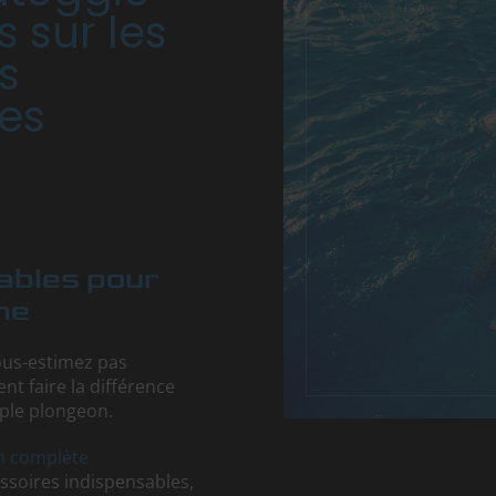
 sur les
s
les
ables pour
ne
ous-estimez pas
nt faire la différence
ple plongeon.
on complète
essoires indispensables,