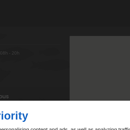
08h - 20h
ous
iority
rsonalising content and ads, as well as analyzing traffi