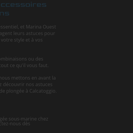
accessoires
ins
ssentiel, et Marina Ouest
tagent leurs astuces pour
votre style et à vos
ombinaisons ou des
t ce qu'il vous faut.
 nous mettons en avant la
ez découvrir nos astuces
 de plongée à Calcatoggio.
ngée sous-marine chez
ctez-nous dès