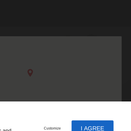
I AGREE
Customize
c and